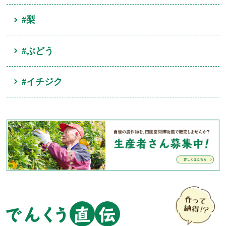
#梨
#ぶどう
#イチジク
でんくう
直
伝