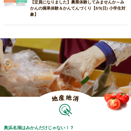
【定員になりました】農業体験してみませんか～み
かんの摘果体験＆かんてんづくり【8/9(日) 小学生対
象】
産
地
地
消
奥浜名湖はみかんだけじゃない！？