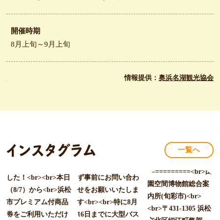
開催時期
8月上旬～9月上旬
会
情報提供：
奥浜名湖観光協会
インスタグラム
一覧へ