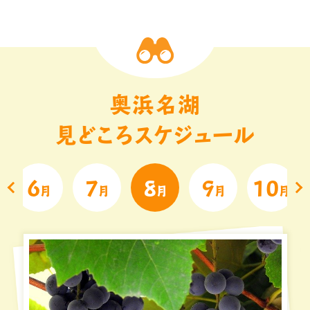
奥浜名湖
見どころスケジュール
6
7
8
9
10
月
月
月
月
月