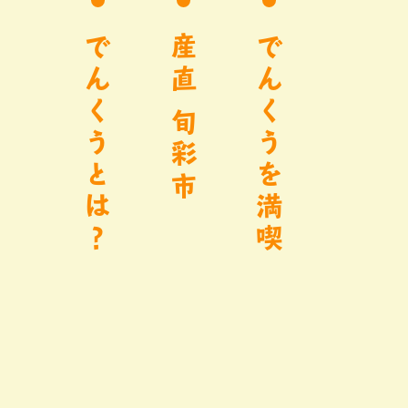
でんくうとは？
産直 旬彩市
でんくうを満喫