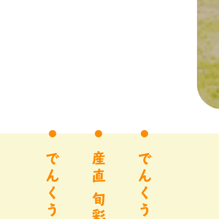
でんくうとは？
産直 旬彩市
でんくうを満喫