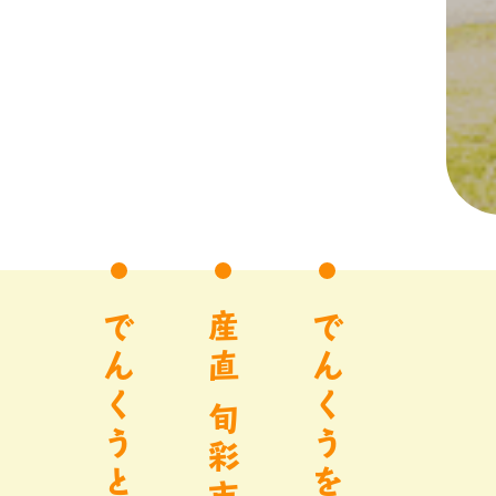
でんくうとは？
産直 旬彩市
でんくうを満喫