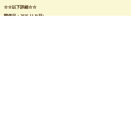
☆☆以下詳細☆☆
開催日：2026.11.8(日)
開催場所：田空北側芝生広場・南側駐車場
出店料：テント持参の方500円(2.5m×2.5m)
参加条件：静岡県、愛知県東部（豊橋、豊川、新城） にお住まいの
方
出店内容：野菜・果物、クラフト品、FOOD
受付期間：2026.8月末日
申込方法：窓口・電話・MAIL・DMにてお問合せください
出店可否：申し込み多数の場合抽選となります。
出店の可否については9月初旬にご連絡いたします。
☆☆☆☆☆☆☆☆
このお知らせをシェア