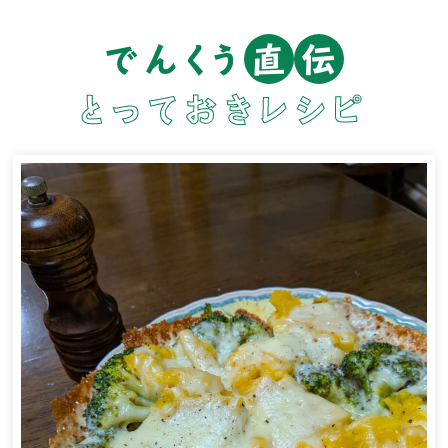
でんくう
直
伝
とっておきレシピ