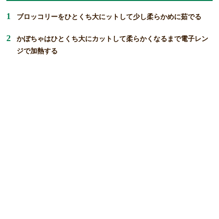
ブロッコリーをひとくち大にットして少し柔らかめに茹でる
かぼちゃはひとくち大にカットして柔らかくなるまで電子レン
ジで加熱する
フライパンにオリーブオイルを多めにひいて
お好みでにんにくを入れ香りを出す
①のブロッコリー②のかぼちゃを底の平らなコップなどで軽く
平たくつぶし、フライパンに敷きつめ塩こしょうをふる
とろけるチーズをまんべんなく乗せてふたをして中火で焼く
チーズが溶けてふちに焦げ目がついてきたら粗挽きこしようを
ふりかけて出来上がり