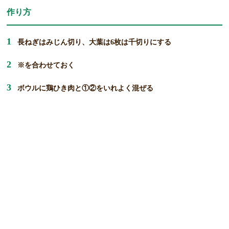
作り方
長ねぎはみじん切り、大葉は6枚は千切りにする
※を合わせておく
ボウルに鶏ひき肉と①②をいれよく混ぜる
8等分に分け形を整える
フライパンに油を熱し、④をならべ入れ蓋をして弱火で３分ず
つ両面を焼く
蓋をとり、焼き色がついたらタレをからめる
器に残りの大葉を敷き盛り付ける