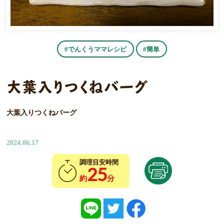
#でんくうママレシピ
#簡単
大葉入りつくねバーグ
大葉入りつくねバーグ
2024.06.17
調理目安時間
25
約
分