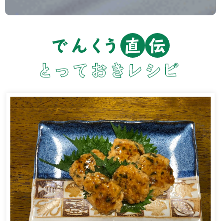
でんくう
直
伝
とっておきレシピ